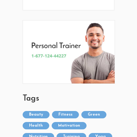
Tags
Beauty
Fitness
Green
Health
Motivation
Nutrition
Training
Yoga