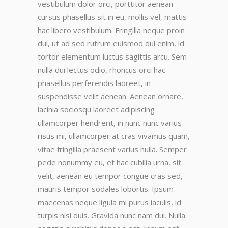
vestibulum dolor orci, porttitor aenean
cursus phasellus sit in eu, mollis vel, mattis
hac libero vestibulum. Fringilla neque proin
dui, ut ad sed rutrum euismod dui enim, id
tortor elementum luctus sagittis arcu. Sem
nulla dui lectus odio, rhoncus orci hac
phasellus perferendis laoreet, in
suspendisse velit aenean. Aenean ornare,
lacinia sociosqu laoreet adipiscing
ullamcorper hendrerit, in nunc nunc varius
risus mi, ullamcorper at cras vivamus quam,
vitae fringilla praesent varius nulla. Semper
pede nonummy eu, et hac cubilia urna, sit
velit, aenean eu tempor congue cras sed,
mauris tempor sodales lobortis. Ipsum
maecenas neque ligula mi purus iaculis, id
turpis nisl duis. Gravida nunc nam dui. Nulla