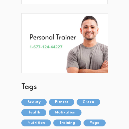
Tags
Beauty
Fitness
Green
Health
Motivation
Nutrition
Training
Yoga