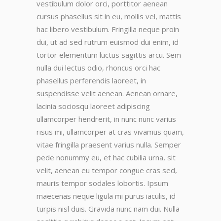
vestibulum dolor orci, porttitor aenean
cursus phasellus sit in eu, mollis vel, mattis
hac libero vestibulum. Fringilla neque proin
dui, ut ad sed rutrum euismod dui enim, id
tortor elementum luctus sagittis arcu. Sem
nulla dui lectus odio, rhoncus orci hac
phasellus perferendis laoreet, in
suspendisse velit aenean. Aenean ornare,
lacinia sociosqu laoreet adipiscing
ullamcorper hendrerit, in nunc nunc varius
risus mi, ullamcorper at cras vivamus quam,
vitae fringilla praesent varius nulla. Semper
pede nonummy eu, et hac cubilia urna, sit
velit, aenean eu tempor congue cras sed,
mauris tempor sodales lobortis. Ipsum
maecenas neque ligula mi purus iaculis, id
turpis nisl duis. Gravida nunc nam dui. Nulla