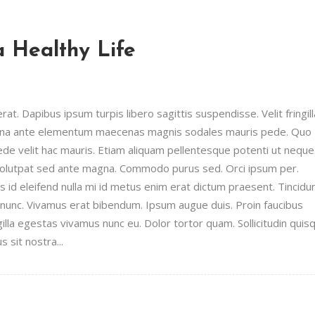
a Healthy Life
t. Dapibus ipsum turpis libero sagittis suspendisse. Velit fringill
urna ante elementum maecenas magnis sodales mauris pede. Quo
pede velit hac mauris. Etiam aliquam pellentesque potenti ut neque
 volutpat sed ante magna. Commodo purus sed. Orci ipsum per.
id eleifend nulla mi id metus enim erat dictum praesent. Tincidu
unc. Vivamus erat bibendum. Ipsum augue duis. Proin faucibus
illa egestas vivamus nunc eu. Dolor tortor quam. Sollicitudin quis
 sit nostra...