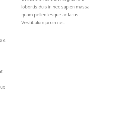
lobortis duis in nec sapien massa
quam pellentesque ac lacus.
Vestibulum proin nec.
a a.
.
nt
que