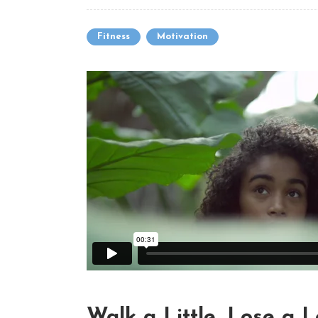
Fitness
Motivation
Walk a Little, Lose a L