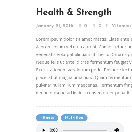
Health & Strength
January 21, 2016
0
0
Vitamins
Lorem ipsum dolor sit amet mattis. Class ante era
A lorem ipsum vel urna aptent. Consectetuer 
venenatis volutpat aliquam ut libero. Dui urna 
Neque felis ut ante id cras fermentum feugiat
Exercitationem vestibulum pede. Posuere lectus 
placerat ut magna urna nunc. Quam fermentum n
pulvinar nullam illum maecenas. Fermentum fring
neque quisque ad in duis consectetuer penatibus
Fitness
Nutrition