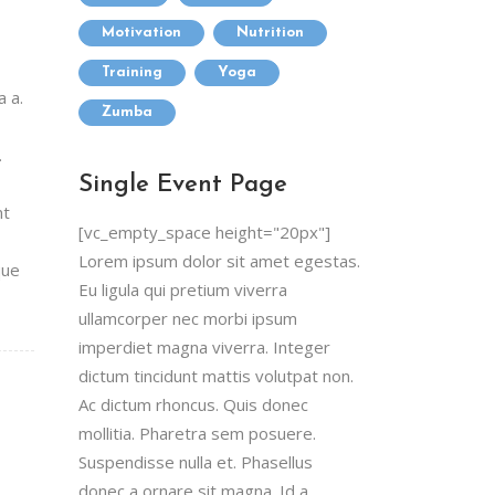
Motivation
Nutrition
Training
Yoga
a a.
Zumba
.
Single Event Page
nt
[vc_empty_space height="20px"]
Lorem ipsum dolor sit amet egestas.
que
Eu ligula qui pretium viverra
ullamcorper nec morbi ipsum
imperdiet magna viverra. Integer
dictum tincidunt mattis volutpat non.
Ac dictum rhoncus. Quis donec
mollitia. Pharetra sem posuere.
Suspendisse nulla et. Phasellus
donec a ornare sit magna. Id a