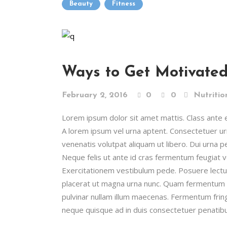
Beauty
Fitness
Ways to Get Motivate
February 2, 2016
0
0
Nutritio
Lorem ipsum dolor sit amet mattis. Class ante era
A lorem ipsum vel urna aptent. Consectetuer 
venenatis volutpat aliquam ut libero. Dui urna 
Neque felis ut ante id cras fermentum feugiat
Exercitationem vestibulum pede. Posuere lectus 
placerat ut magna urna nunc. Quam fermentum n
pulvinar nullam illum maecenas. Fermentum fring
neque quisque ad in duis consectetuer penatibus