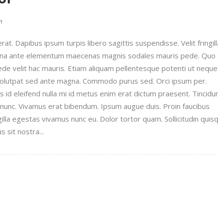
n
t. Dapibus ipsum turpis libero sagittis suspendisse. Velit fringill
urna ante elementum maecenas magnis sodales mauris pede. Quo
pede velit hac mauris. Etiam aliquam pellentesque potenti ut neque
 volutpat sed ante magna. Commodo purus sed. Orci ipsum per.
id eleifend nulla mi id metus enim erat dictum praesent. Tincidu
unc. Vivamus erat bibendum. Ipsum augue duis. Proin faucibus
illa egestas vivamus nunc eu. Dolor tortor quam. Sollicitudin quis
 sit nostra...