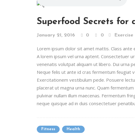
Superfood Secrets for 
January 21, 2016
0
0
Exercise
Lorem ipsum dolor sit amet mattis. Class ante era
A lorem ipsum vel urna aptent. Consectetuer 
venenatis volutpat aliquam ut libero. Dui urna 
Neque felis ut ante id cras fermentum feugiat
Exercitationem vestibulum pede. Posuere lectus 
placerat ut magna urna nunc. Quam fermentum n
pulvinar nullam illum maecenas. Fermentum fring
neque quisque ad in duis consectetuer penatibus
Fitness
Health