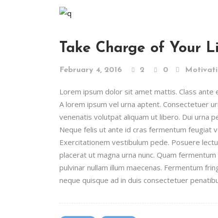
Take Charge of Your Li
February 4, 2016
2
0
Motivat
Lorem ipsum dolor sit amet mattis. Class ante era
A lorem ipsum vel urna aptent. Consectetuer 
venenatis volutpat aliquam ut libero. Dui urna 
Neque felis ut ante id cras fermentum feugiat
Exercitationem vestibulum pede. Posuere lectus 
placerat ut magna urna nunc. Quam fermentum n
pulvinar nullam illum maecenas. Fermentum fring
neque quisque ad in duis consectetuer penatibus