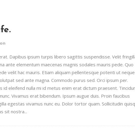
fe.
ion
t. Dapibus ipsum turpis libero sagittis suspendisse. Velit fringill
urna ante elementum maecenas magnis sodales mauris pede. Quo
pede velit hac mauris. Etiam aliquam pellentesque potenti ut neque
 volutpat sed ante magna. Commodo purus sed. Orci ipsum per.
id eleifend nulla mi id metus enim erat dictum praesent. Tincidu
unc. Vivamus erat bibendum. Ipsum augue duis. Proin faucibus
illa egestas vivamus nunc eu. Dolor tortor quam. Sollicitudin quis
 sit nostra...