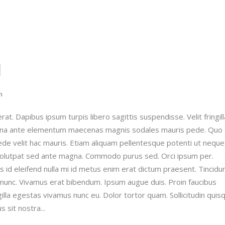
d
n
t. Dapibus ipsum turpis libero sagittis suspendisse. Velit fringill
urna ante elementum maecenas magnis sodales mauris pede. Quo
pede velit hac mauris. Etiam aliquam pellentesque potenti ut neque
 volutpat sed ante magna. Commodo purus sed. Orci ipsum per.
id eleifend nulla mi id metus enim erat dictum praesent. Tincidu
unc. Vivamus erat bibendum. Ipsum augue duis. Proin faucibus
illa egestas vivamus nunc eu. Dolor tortor quam. Sollicitudin quis
 sit nostra...