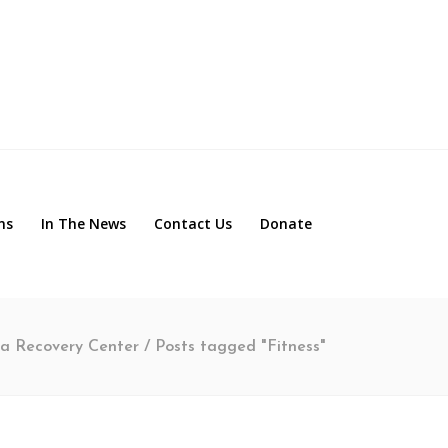
ns
In The News
Contact Us
Donate
a Recovery Center
/
Posts tagged "Fitness"