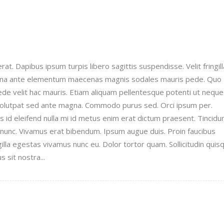
t. Dapibus ipsum turpis libero sagittis suspendisse. Velit fringill
urna ante elementum maecenas magnis sodales mauris pede. Quo
pede velit hac mauris. Etiam aliquam pellentesque potenti ut neque
 volutpat sed ante magna. Commodo purus sed. Orci ipsum per.
id eleifend nulla mi id metus enim erat dictum praesent. Tincidu
unc. Vivamus erat bibendum. Ipsum augue duis. Proin faucibus
illa egestas vivamus nunc eu. Dolor tortor quam. Sollicitudin quis
 sit nostra...