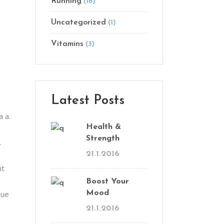
Running
(16)
Uncategorized
(1)
Vitamins
(3)
Latest Posts
a a.
Health &
Strength
.
21.1.2016
nt
Boost Your
que
Mood
21.1.2016