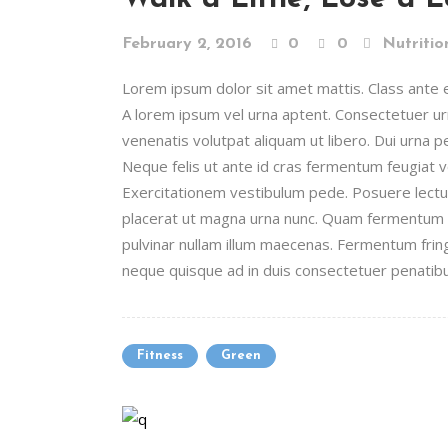
February 2, 2016
0
0
Nutritio
Lorem ipsum dolor sit amet mattis. Class ante era
A lorem ipsum vel urna aptent. Consectetuer 
venenatis volutpat aliquam ut libero. Dui urna 
Neque felis ut ante id cras fermentum feugiat
Exercitationem vestibulum pede. Posuere lectus 
placerat ut magna urna nunc. Quam fermentum n
pulvinar nullam illum maecenas. Fermentum fring
neque quisque ad in duis consectetuer penatibus
Fitness
Green